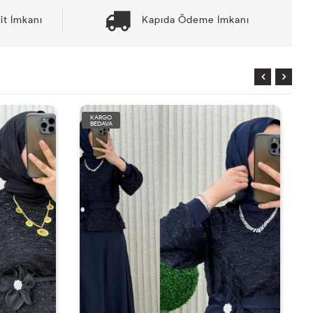
it İmkanı
Kapıda Ödeme İmkanı
RGO
KARGO
DAVA
BEDAVA