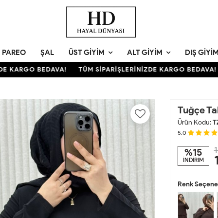
PAREO
ŞAL
ÜST GIYIM
ALT GIYIM
DIŞ GIYI
 KARGO BEDAVA!
TÜM SİPARİŞLERİNİZDE KARGO BEDAVA!
Tuğçe T
Ürün Kodu:
T
5.0
1
%15
İNDİRİM
Renk Seçenek