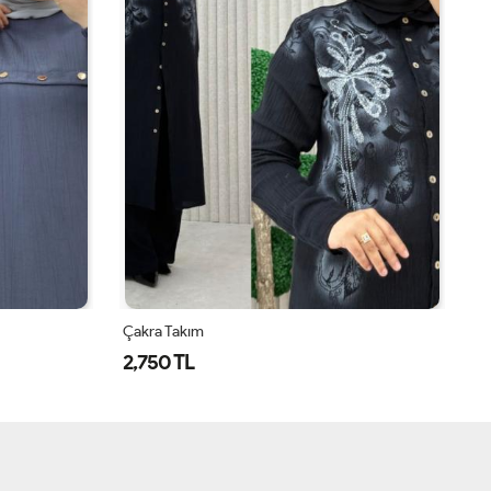
Çakra Takım
Ça
2,750 TL
2