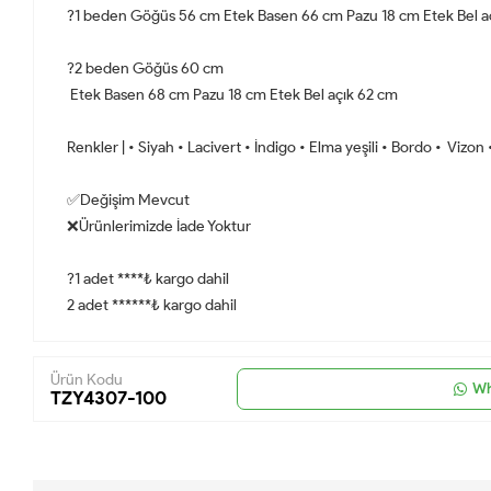
?1 beden Göğüs 56 cm Etek Basen 66 cm Pazu 18 cm Etek Bel 
?2 beden Göğüs 60 cm
Etek Basen 68 cm Pazu 18 cm Etek Bel açık 62 cm
Renkler | • Siyah • Lacivert • İndigo • Elma yeşili • Bordo • Vizo
✅Değişim Mevcut
❌Ürünlerimizde İade Yoktur
?1 adet ****₺ kargo dahil
2 adet ******₺ kargo dahil
Ürün Kodu
Wh
TZY4307-100