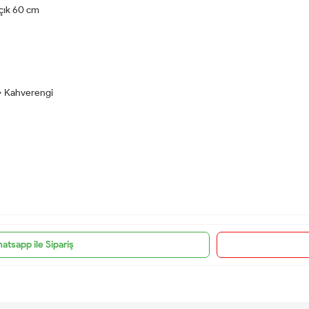
açık 60 cm
n • Kahverengi
atsapp ile Sipariş