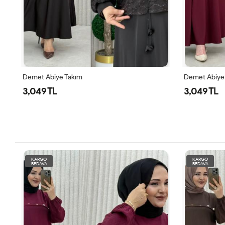
akım
Demet Abiye Takım
3,049 TL
KARGO
KARGO
BEDAVA
BEDAVA