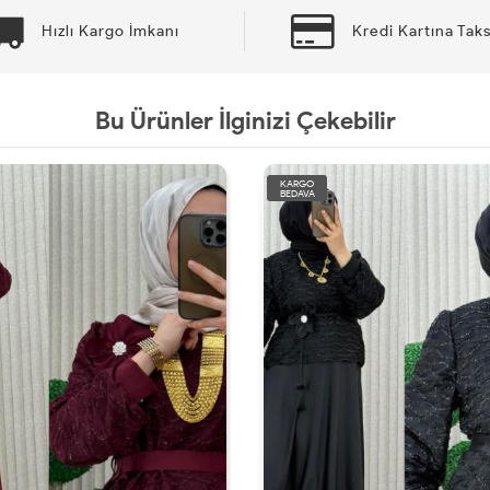
Hızlı Kargo İmkanı
Kredi Kartına Taks
Bu Ürünler İlginizi Çekebilir
KARGO
KA
BEDAVA
BE