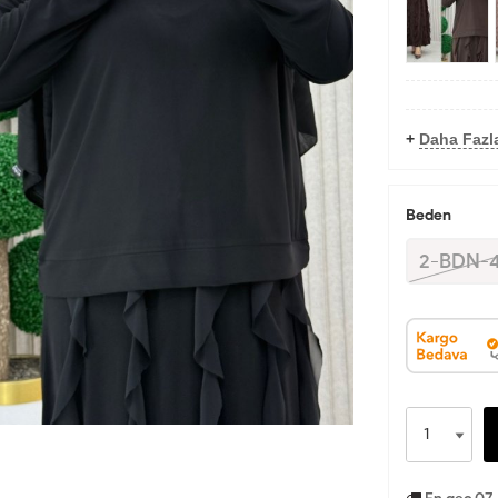
+
Daha Fazla
Beden
2-BDN-