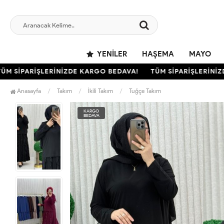
YENILER
HAŞEMA
MAYO
SİPARİŞLERİNİZDE KARGO BEDAVA!
TÜM SİPARİŞLERİNİZDE
Anasayfa
Takım
İkili Takım
Tuğçe Takım
KARGO
BEDAVA