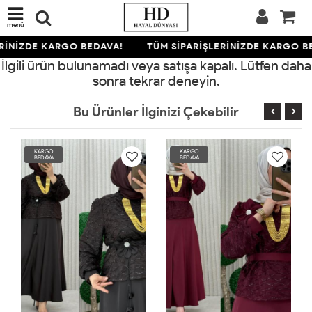
menü
RİNİZDE KARGO BEDAVA!
TÜM SİPARİŞLERİNİZDE KARGO B
İlgili ürün bulunamadı veya satışa kapalı. Lütfen daha
sonra tekrar deneyin.
Bu Ürünler İlginizi Çekebilir
KARGO
KARGO
BEDAVA
BEDAVA