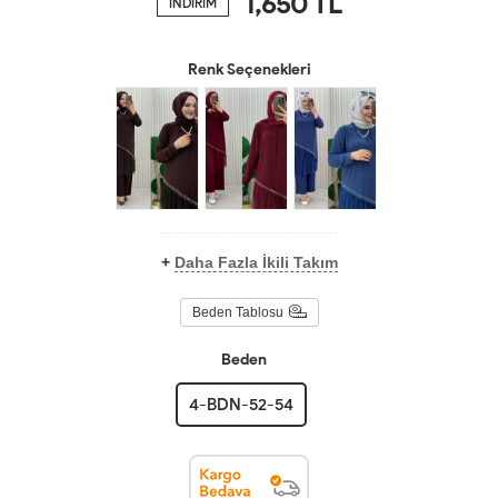
1,650
TL
İNDİRİM
Renk Seçenekleri
+
Daha Fazla İkili Takım
Beden Tablosu
Beden
4-BDN-52-54