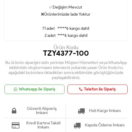
✅Değişim Mevcut
❌Ürünlerimizde İade Yoktur
?1 adet *****₺ kargo dahil
2 adet ****₺ kargo dahil
Ürün Kodu
TZY4377-100
Bu ürünün siparişini sizin yerinize Müşteri Hizmetleri veya WhatsApp
ekibimizin oluşturmasını isterseniz yukarıda yazan Ürün Kodu'nu
aşağıdaki butonlara tıkladıktan sonra ekibimizle görüştüğünüzde
paylaşabilirsiniz.
Whatsapp ile Sipariş
Telefon ile Sipariş
Güvenli Alışveriş
Hızlı Kargo İmkanı
İmkanı
Kredi Kartına Taksit
Kapıda Ödeme İmkanı
İmkanı