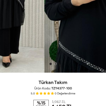
Türkan Takım
Ürün Kodu:
TZY4377-100
5.0
0
Değerlendirme
1,947 TL
%15