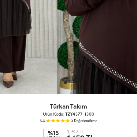
Türkan Takım
Ürün Kodu:
TZY4377-1300
5.0
0
Değerlendirme
1,947 TL
%15