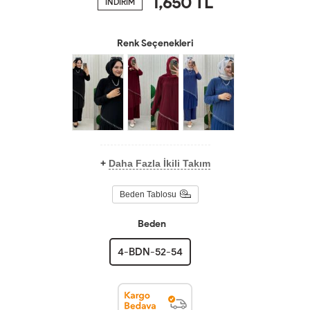
1,650
TL
İNDİRİM
Renk Seçenekleri
+
Daha Fazla İkili Takım
Beden Tablosu
Beden
4-BDN-52-54