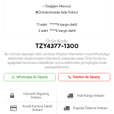
✅Değişim Mevcut
❌Ürünlerimizde İade Yoktur
?1 adet *****₺ kargo dahil
2 adet ****₺ kargo dahil
Ürün Kodu
TZY4377-1300
Bu ürünün siparişini sizin yerinize Müşteri Hizmetleri veya WhatsApp
ekibimizin oluşturmasını isterseniz yukarıda yazan Ürün Kodu'nu
aşağıdaki butonlara tıkladıktan sonra ekibimizle görüştüğünüzde
paylaşabilirsiniz.
Whatsapp ile Sipariş
Telefon ile Sipariş
Güvenli Alışveriş
Hızlı Kargo İmkanı
İmkanı
Kredi Kartına Taksit
Kapıda Ödeme İmkanı
İmkanı