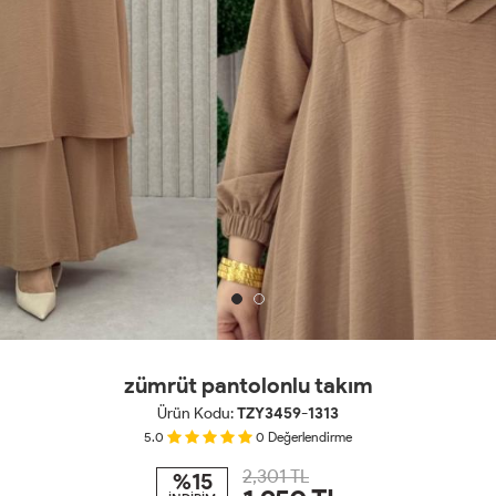
zümrüt pantolonlu takım
Ürün Kodu:
TZY3459-1313
5.0
0
Değerlendirme
2,301 TL
%15