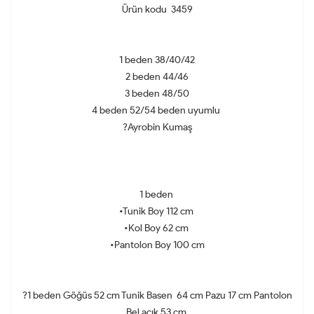
Ürün kodu 3459
1 beden 38/40/42
2 beden 44/46
3 beden 48/50
4 beden 52/54 beden uyumlu
?Ayrobin Kumaş
1 beden
•Tunik Boy 112 cm
•Kol Boy 62 cm
•Pantolon Boy 100 cm
?1 beden Göğüs 52 cm Tunik Basen 64 cm Pazu 17 cm Pantolon
Bel açık 53 cm