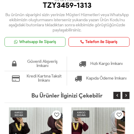
TZY3459-1313
Bu ürünün siparişini sizin yerinize Müşteri Hizmetleri veya WhatsApp
ekibimizin oluşturmasını isterseniz yukarıda yazan Ürün Kodu'nu
aşağıdaki butonlara tıkladıktan sonra ekibimizle görüştüğünüzde
paylaşabilirsiniz.
Whatsapp ile Sipariş
Telefon ile Sipariş
Güvenli Alışveriş
Hızlı Kargo İmkanı
İmkanı
Kredi Kartına Taksit
Kapıda Ödeme İmkanı
İmkanı
Bu Ürünler İlginizi Çekebilir
KARGO
KARGO
BEDAVA
BEDAVA