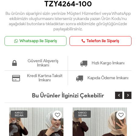
TZY4264-100
Bu ürünün siparişini sizin yerinize Müşteri Hizmetleri veya WhatsApp
ekibimizin oluşturmasını isterseniz yukarıda yazan Ürün Kodu'nu
aşağıdaki butonlara tıkladıktan sonra ekibimizle görüştüğünüzde
paylaşabilirsiniz.
Whatsapp ile Sipariş
Telefon ile Sipariş
Güvenli Alışveriş
Hızlı Kargo İmkanı
İmkanı
Kredi Kartına Taksit
Kapıda Ödeme İmkanı
İmkanı
Bu Ürünler İlginizi Çekebilir
KARGO
KARGO
BEDAVA
BEDAVA