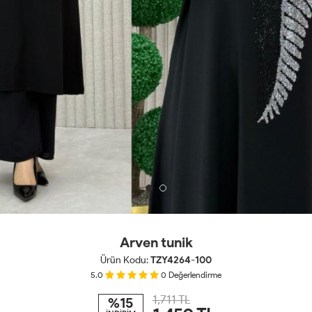
Arven tunik
Ürün Kodu:
TZY4264-100
5.0
0
Değerlendirme
1,711 TL
%15