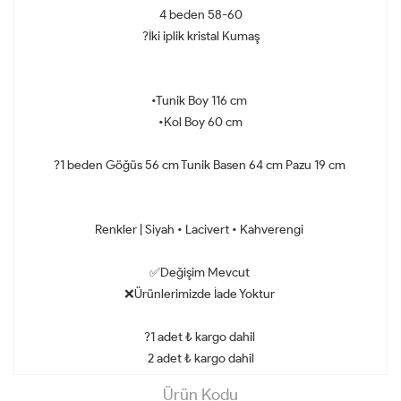
4 beden 58-60
?İki iplik kristal Kumaş
•Tunik Boy 116 cm
•Kol Boy 60 cm
?1 beden Göğüs 56 cm Tunik Basen 64 cm Pazu 19 cm
Renkler | Siyah • Lacivert • Kahverengi
✅Değişim Mevcut
❌Ürünlerimizde İade Yoktur
?1 adet ₺ kargo dahil
2 adet ₺ kargo dahil
Ürün Kodu