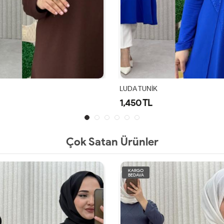
LUDA TUNİK
Kadife Tunik
1,450 TL
1,450 TL
Çok Satan Ürünler
KARGO
BEDAVA