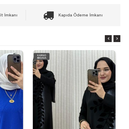
it İmkanı
Kapıda Ödeme İmkanı
KARGO
BEDAVA