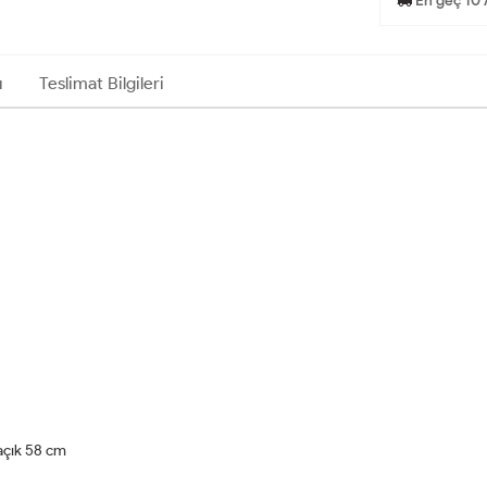
En geç 10 
ı
Teslimat Bilgileri
açık 58 cm