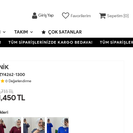
Giriş Yap
Favorilerim
Sepetim [
0
]
M
TAKIM
ÇOK SATANLAR
TÜM SİPARİŞLERİNİZDE KARGO BEDAVA!
TÜM SİPARİŞLERİN
NİK
ZY4262-1300
0
Değerlendirme
,711 TL
1,450
TL
leri