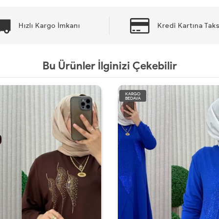
Hızlı Kargo İmkanı
Kredi Kartına Taks
Bu Ürünler İlginizi Çekebilir
KARGO
KARGO
BEDAVA
BEDAVA