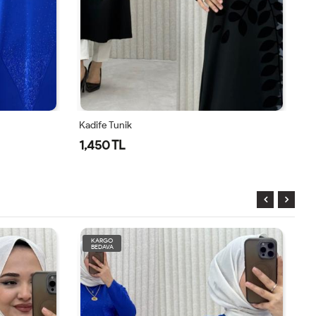
Defile Tunik
1,450 TL
KARGO
BEDAVA