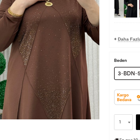
+
Daha Fazl
Beden
3-BDN-5