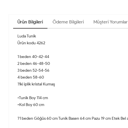
Ürün Bilgileri
Ödeme Bilgileri
Müşteri Yorumlar
Luda Tunik
Ürün kodu 4262
1 beden 40-42-44
2 beden 46-48-50
3 beden 52-54-56
4 beden 58-60
?İki iplik kristal Kumaş
•Tunik Boy 114 cm
•Kol Boy 60 cm
?1 beden Göğüs 60 cm Tunik Basen 64 cm Pazu 19 cm Etek Bel 