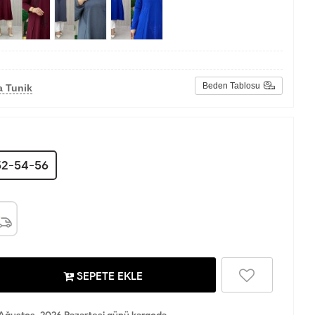
Beden Tablosu
a Tunik
2-54-56
SEPETE EKLE