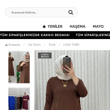
YENILER
HAŞEMA
MAYO
 SİPARİŞLERİNİZDE KARGO BEDAVA!
TÜM SİPARİŞLERİNİZDE
Anasayfa
Üst Giyim
Tunik
LUDA TUNİK
KARGO
BEDAVA