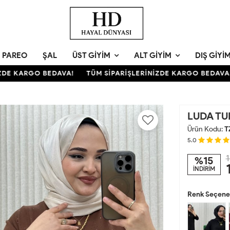
PAREO
ŞAL
ÜST GIYIM
ALT GIYIM
DIŞ GIYI
 KARGO BEDAVA!
TÜM SİPARİŞLERİNİZDE KARGO BEDAVA!
LUDA TU
Ürün Kodu:
T
5.0
1
%15
İNDİRİM
Renk Seçenek