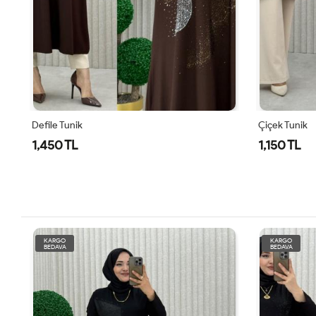
Çiçek Tunik
1,150 TL
KARGO
KARGO
BEDAVA
BEDAVA