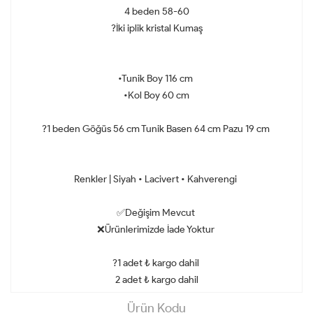
4 beden 58-60
?İki iplik kristal Kumaş
•Tunik Boy 116 cm
•Kol Boy 60 cm
?1 beden Göğüs 56 cm Tunik Basen 64 cm Pazu 19 cm
Renkler | Siyah • Lacivert • Kahverengi
✅Değişim Mevcut
❌Ürünlerimizde İade Yoktur
?1 adet ₺ kargo dahil
2 adet ₺ kargo dahil
Ürün Kodu