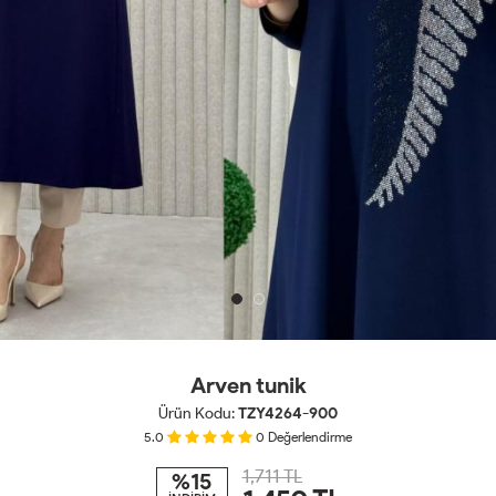
Arven tunik
Ürün Kodu:
TZY4264-900
5.0
0
Değerlendirme
1,711 TL
%15