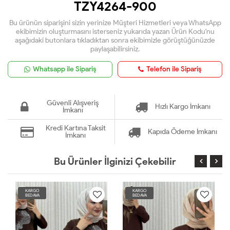
TZY4264-900
Bu ürünün siparişini sizin yerinize Müşteri Hizmetleri veya WhatsApp
ekibimizin oluşturmasını isterseniz yukarıda yazan Ürün Kodu'nu
aşağıdaki butonlara tıkladıktan sonra ekibimizle görüştüğünüzde
paylaşabilirsiniz.
Whatsapp ile Sipariş
Telefon ile Sipariş
Güvenli Alışveriş
Hızlı Kargo İmkanı
İmkanı
Kredi Kartına Taksit
Kapıda Ödeme İmkanı
İmkanı
Bu Ürünler İlginizi Çekebilir
KARGO
KARGO
BEDAVA
BEDAVA