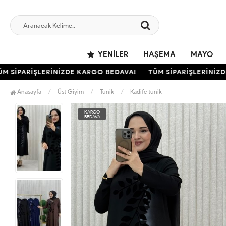
YENILER
HAŞEMA
MAYO
SİPARİŞLERİNİZDE KARGO BEDAVA!
TÜM SİPARİŞLERİNİZDE 
Anasayfa
Üst Giyim
Tunik
Kadife tunik
KARGO
BEDAVA