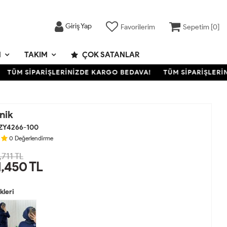
Giriş Yap
Favorilerim
Sepetim [
0
]
M
TAKIM
ÇOK SATANLAR
ÜM SİPARİŞLERİNİZDE KARGO BEDAVA!
TÜM SİPARİŞLERİNİZ
nik
ZY4266-100
0
Değerlendirme
,711 TL
1,450
TL
leri