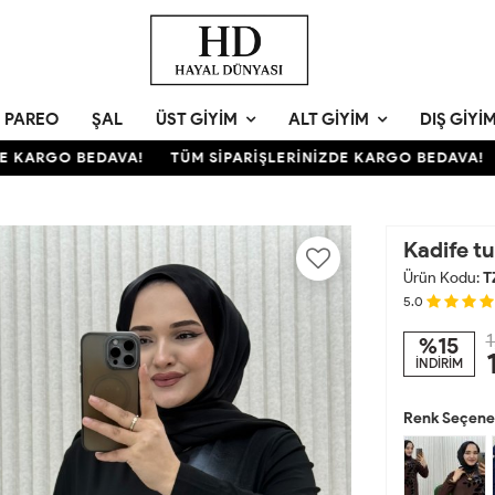
PAREO
ŞAL
ÜST GIYIM
ALT GIYIM
DIŞ GIYI
KARGO BEDAVA!
TÜM SİPARİŞLERİNİZDE KARGO BEDAVA!
T
Kadife tu
Ürün Kodu:
T
5.0
1
%15
İNDİRİM
Renk Seçenek