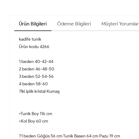
Ürün Bilgileri
Ödeme Bilgileri
Müşteri Yorumlar
kadife tunik
Ürün kodu 4266
1 beden 40-42-44
2 beden 46-48-50
3 beden 52-54-56
4 beden 58-60
?İki iplik kristal Kumaş
•Tunik Boy 116 cm
•Kol Boy 60 cm
?1 beden Göğüs 56 cm Tunik Basen 64 cm Pazu 19 cm