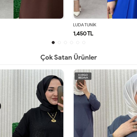
Defile Tunik
1,450 TL
Çok Satan Ürünler
KARGO
BEDAVA