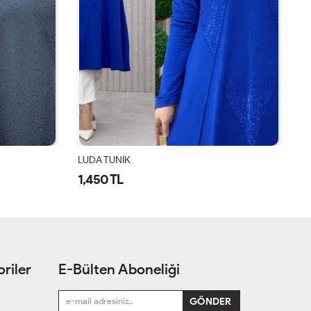
LUDA TUNİK
L
1,450 TL
1
riler
E-Bülten Aboneliği