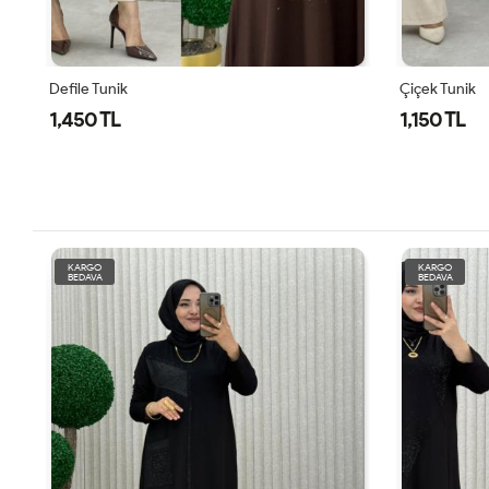
Çiçek Tunik
LUDA TUNİK
1,150 TL
1,450 TL
KARGO
KARGO
BEDAVA
BEDAVA