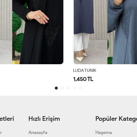
LUDA TUNİK
1,450 TL
tleri
Hızlı Erişim
Popüler Katego
ar
Anasayfa
Haşema