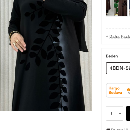
+
Daha Fazl
Beden
4BDN-5