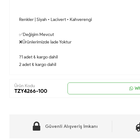
Renkler | Siyah • Lacivert • Kahverengi
✅Değişim Mevcut
❌Ürünlerimizde İade Yoktur
?1 adet ₺ kargo dahil
2 adet ₺ kargo dahil
Ürün Kodu
Wh
TZY4266-100
Güvenli Alışveriş İmkanı