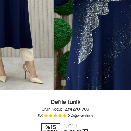
Defile tunik
Ürün Kodu:
TZY4270-900
5.0
0
Değerlendirme
1,711 TL
%15