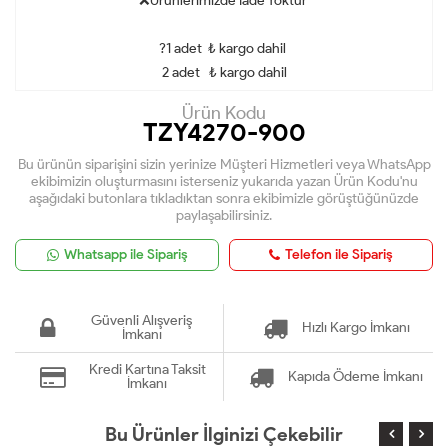
❌Ürünlerimizde İade Yoktur
?1 adet ₺ kargo dahil
2 adet ₺ kargo dahil
Ürün Kodu
TZY4270-900
Bu ürünün siparişini sizin yerinize Müşteri Hizmetleri veya WhatsApp
ekibimizin oluşturmasını isterseniz yukarıda yazan Ürün Kodu'nu
aşağıdaki butonlara tıkladıktan sonra ekibimizle görüştüğünüzde
paylaşabilirsiniz.
Whatsapp ile Sipariş
Telefon ile Sipariş
Güvenli Alışveriş
Hızlı Kargo İmkanı
İmkanı
Kredi Kartına Taksit
Kapıda Ödeme İmkanı
İmkanı
Bu Ürünler İlginizi Çekebilir