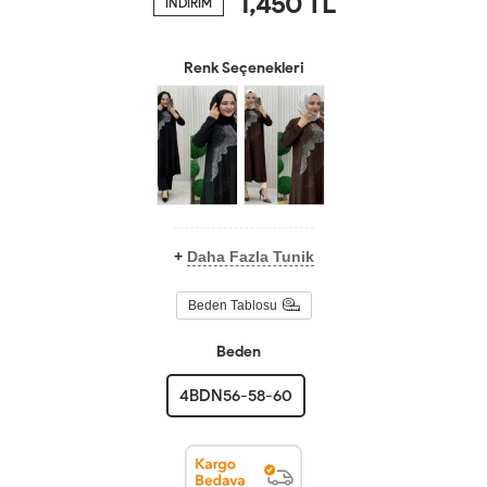
1,450
TL
İNDİRİM
Renk Seçenekleri
+
Daha Fazla Tunik
Beden Tablosu
Beden
4BDN56-58-60