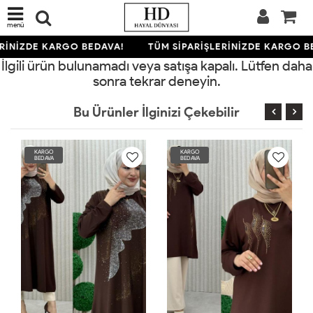
menü
RİNİZDE KARGO BEDAVA!
TÜM SİPARİŞLERİNİZDE KARGO B
İlgili ürün bulunamadı veya satışa kapalı. Lütfen daha
sonra tekrar deneyin.
Bu Ürünler İlginizi Çekebilir
KARGO
KARGO
BEDAVA
BEDAVA