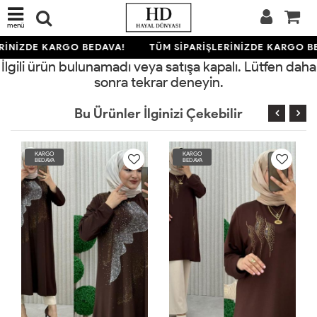
menü
RİNİZDE KARGO BEDAVA!
TÜM SİPARİŞLERİNİZDE KARGO B
İlgili ürün bulunamadı veya satışa kapalı. Lütfen daha
sonra tekrar deneyin.
Bu Ürünler İlginizi Çekebilir
KARGO
KARGO
BEDAVA
BEDAVA