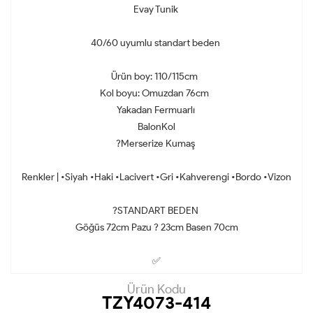
Evay Tunik
40/60 uyumlu standart beden
Ürün boy: 110/115cm
Kol boyu: Omuzdan 76cm
Yakadan Fermuarlı
BalonKol
?Merserize Kumaş
Renkler | •Siyah •Haki •Lacivert •Gri •Kahverengi •Bordo •Vizon
?STANDART BEDEN
Göğüs 72cm Pazu ? 23cm Basen 70cm
✅
Ürün Kodu
TZY4073-414