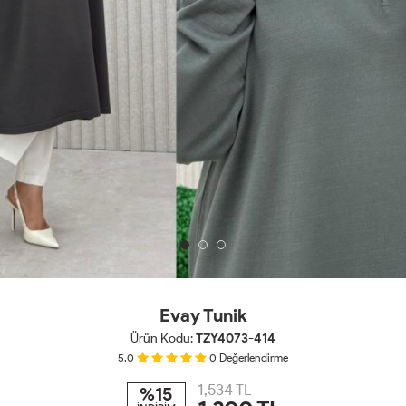
Evay Tunik
Ürün Kodu:
TZY4073-414
5.0
0
Değerlendirme
1,534 TL
%15