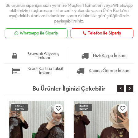
Bu ürünün siparişini sizin yerinize Müşteri Hizmetleri veya WhatsApp
ekibimizin oluşturmasını isterseniz yukarıda yazan Ürün Kodu'nu
aşağıdaki butonlara tıkladıktan sonra ekibimizle görüştüğünüzde
paylaşabilirsiniz.
Whatsapp ile Sipariş
Telefon ile Sipariş
Güvenli Alışveriş
Hızlı Kargo İmkanı
İmkanı
Kredi Kartına Taksit
Kapıda Ödeme İmkanı
İmkanı
Bu Ürünler İlginizi Çekebilir
KARGO
KARGO
BEDAVA
BEDAVA