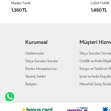
Maden Tunik
LUDA TUNİK
1,350 TL
1,450 TL
Kurumsal
Müşteri Hizme
Hakkımızda
Sıkça Sorulan Sorul
Sıkça Sorulan Sorular
Gizlilik ve Kvkk Bilgil
Banka Hesaplarımız
Kargo ve Teslimat Bil
Sipariş Takibi
İptal ve İade Koşulla
İletişim
Mesafeli Satış Sözl