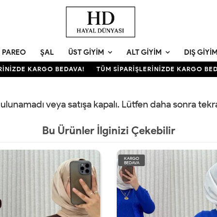
PAREO
ŞAL
ÜST GIYIM
ALT GIYIM
DIŞ GIYI
İNİZDE KARGO BEDAVA!
TÜM SİPARİŞLERİNİZDE KARGO BEDA
 bulunamadı veya satışa kapalı. Lütfen daha sonra tek
Bu Ürünler İlginizi Çekebilir
KARGO
BEDAVA