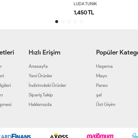
LUDA TUNİK
1,450 TL
tleri
Hızlı Erişim
Popüler Katego
ar
Anasayfa
Haşema
eri
Yeni Ürünler
Mayo
gileri
İndirimdeki Ürünler
Pareo
rı
Sipariş Takip
şal
eşmesi
Hakkımızda
Üst Giyim