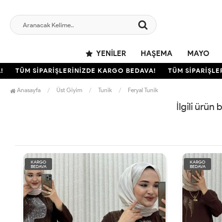
YENILER
HAŞEMA
MAYO
TÜM SİPARİŞLERİNİZDE KARGO BEDAVA!
TÜM SİPARİŞLER
Anasayfa
Üst Giyim
Tunik
Feryal Tunik
İlgili ürün
KARGO
KARGO
BEDAVA
BEDAVA