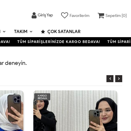
Giriş Yap
Favorilerim
Sepetim [
0
]
M
TAKIM
ÇOK SATANLAR
VA!
TÜM SİPARİŞLERİNİZDE KARGO BEDAVA!
TÜM SİPARİŞ
rar deneyin.
KARGO
BEDAVA