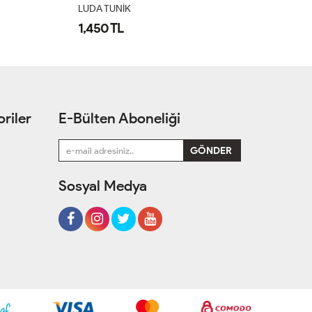
LUDA TUNİK
L
1,450 TL
1
riler
E-Bülten Aboneliği
Sosyal Medya