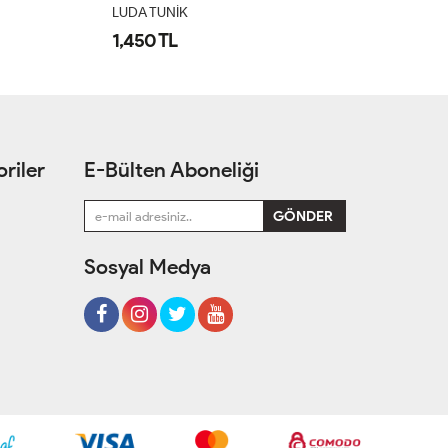
LUDA TUNİK
L
1,450 TL
1
riler
E-Bülten Aboneliği
Sosyal Medya