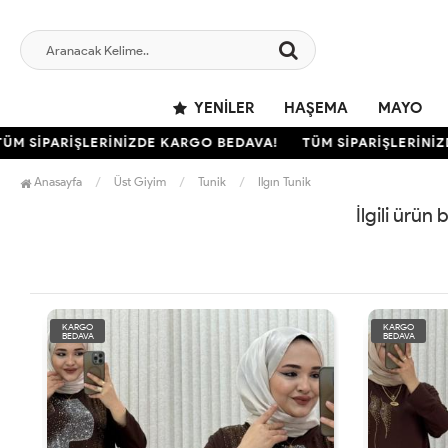
YENILER
HAŞEMA
MAYO
M SİPARİŞLERİNİZDE KARGO BEDAVA!
TÜM SİPARİŞLERİNİZD
Anasayfa
Üst Giyim
Tunik
Ilgın Tunik
İlgili ürün
KARGO
KARGO
BEDAVA
BEDAVA