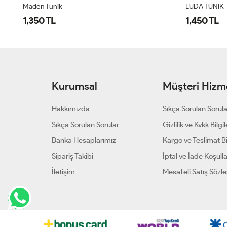
Maden Tunik
LUDA TUNİK
1,350 TL
1,450 TL
Kurumsal
Müşteri Hizme
Hakkımızda
Sıkça Sorulan Sorul
Sıkça Sorulan Sorular
Gizlilik ve Kvkk Bilgil
Banka Hesaplarımız
Kargo ve Teslimat Bil
Sipariş Takibi
İptal ve İade Koşulla
İletişim
Mesafeli Satış Sözl