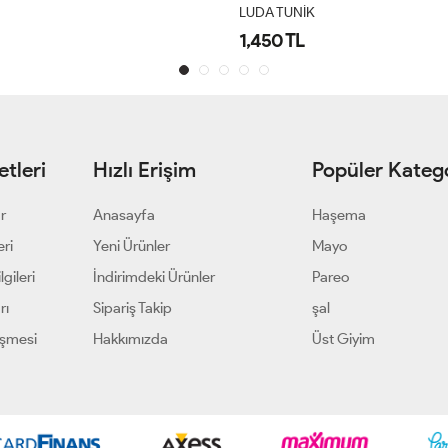
LUDA TUNİK
1,450 TL
tleri
Hızlı Erişim
Popüler Katego
ar
Anasayfa
Haşema
eri
Yeni Ürünler
Mayo
gileri
İndirimdeki Ürünler
Pareo
rı
Sipariş Takip
şal
eşmesi
Hakkımızda
Üst Giyim