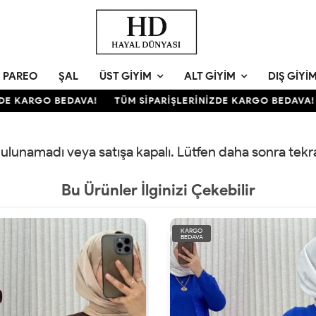
PAREO
ŞAL
ÜST GIYIM
ALT GIYIM
DIŞ GIYI
E KARGO BEDAVA!
TÜM SİPARİŞLERİNİZDE KARGO BEDAVA!
 bulunamadı veya satışa kapalı. Lütfen daha sonra tek
Bu Ürünler İlginizi Çekebilir
KARGO
BEDAVA