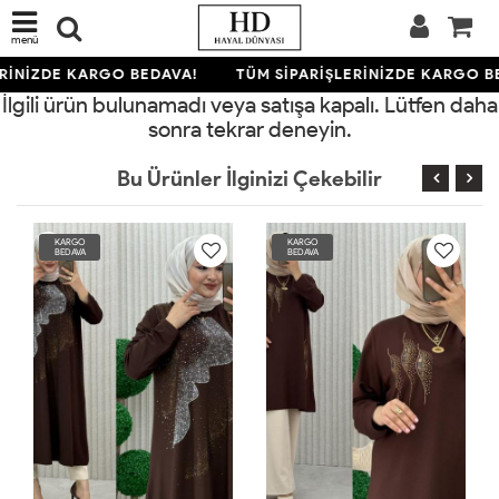
menü
RİNİZDE KARGO BEDAVA!
TÜM SİPARİŞLERİNİZDE KARGO B
İlgili ürün bulunamadı veya satışa kapalı. Lütfen daha
sonra tekrar deneyin.
Bu Ürünler İlginizi Çekebilir
KARGO
KARGO
BEDAVA
BEDAVA