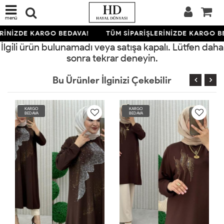
menü
RİNİZDE KARGO BEDAVA!
TÜM SİPARİŞLERİNİZDE KARGO B
İlgili ürün bulunamadı veya satışa kapalı. Lütfen daha
sonra tekrar deneyin.
Bu Ürünler İlginizi Çekebilir
KARGO
KARGO
BEDAVA
BEDAVA