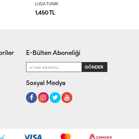
LUDA TUNİK
L
1,450 TL
1
riler
E-Bülten Aboneliği
Sosyal Medya