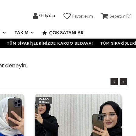
Giriş Yap
Favorilerim
Sepetim [
0
]
M
TAKIM
ÇOK SATANLAR
TÜM SİPARİŞLERİNİZDE KARGO BEDAVA!
TÜM SİPARİŞLERİ
rar deneyin.
KARGO
BEDAVA