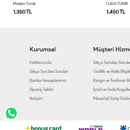
Maden Tunik
LUDA TUNİK
1,350 TL
1,450 TL
Kurumsal
Müşteri Hizme
Hakkımızda
Sıkça Sorulan Sorul
Sıkça Sorulan Sorular
Gizlilik ve Kvkk Bilgil
Banka Hesaplarımız
Kargo ve Teslimat Bil
Sipariş Takibi
İptal ve İade Koşulla
İletişim
Mesafeli Satış Sözl