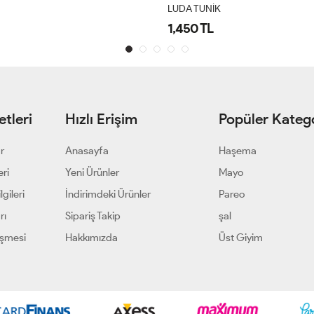
LUDA TUNİK
1,450 TL
tleri
Hızlı Erişim
Popüler Katego
ar
Anasayfa
Haşema
eri
Yeni Ürünler
Mayo
gileri
İndirimdeki Ürünler
Pareo
rı
Sipariş Takip
şal
eşmesi
Hakkımızda
Üst Giyim