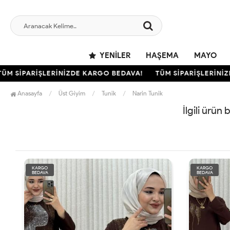
YENILER
HAŞEMA
MAYO
M SİPARİŞLERİNİZDE KARGO BEDAVA!
TÜM SİPARİŞLERİNİZD
Anasayfa
Üst Giyim
Tunik
Narin Tunik
İlgili ürün
KARGO
KARGO
BEDAVA
BEDAVA