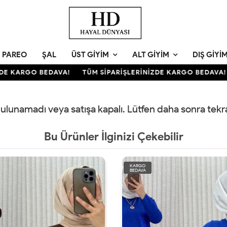
PAREO
ŞAL
ÜST GIYIM
ALT GIYIM
DIŞ GIYI
E KARGO BEDAVA!
TÜM SİPARİŞLERİNİZDE KARGO BEDAVA!
 bulunamadı veya satışa kapalı. Lütfen daha sonra tek
Bu Ürünler İlginizi Çekebilir
KARGO
BEDAVA