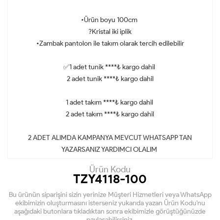
•Ürün boyu 100cm
?Kristal iki iplik
•Zambak pantolon ile takım olarak tercih edilebilir
✅1 adet tunik ****₺ kargo dahil
2 adet tunik ****₺ kargo dahil
1 adet takım ****₺ kargo dahil
2 adet takım ****₺ kargo dahil
2 ADET ALIMDA KAMPANYA MEVCUT WHATSAPP TAN
YAZARSANIZ YARDIMCI OLALIM
Ürün Kodu
TZY4118-100
Bu ürünün siparişini sizin yerinize Müşteri Hizmetleri veya WhatsApp
ekibimizin oluşturmasını isterseniz yukarıda yazan Ürün Kodu'nu
aşağıdaki butonlara tıkladıktan sonra ekibimizle görüştüğünüzde
paylaşabilirsiniz.