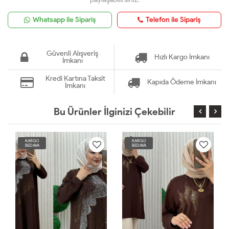
Whatsapp ile Sipariş
Telefon ile Sipariş
Güvenli Alışveriş
Hızlı Kargo İmkanı
İmkanı
Kredi Kartına Taksit
Kapıda Ödeme İmkanı
İmkanı
Bu Ürünler İlginizi Çekebilir
KARGO
KARGO
BEDAVA
BEDAVA