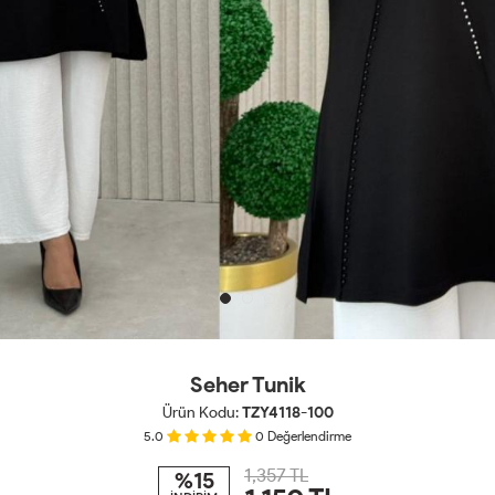
Seher Tunik
Ürün Kodu:
TZY4118-100
5.0
0
Değerlendirme
1,357 TL
%15