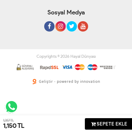
Sosyal Medya
Copyrights © 2026 Hayal Dünyası
Geliştir - powered by innovation
1,357 TL
SEPETE EKLE
1,150
TL
Anasayfa
Üye Girişi
Sepetim
Sipariş Takibi
İletişim