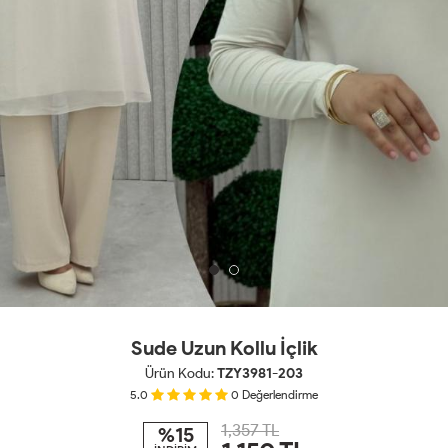
Sude Uzun Kollu İçlik
Ürün Kodu:
TZY3981-203
5.0
0
Değerlendirme
1,357 TL
%15