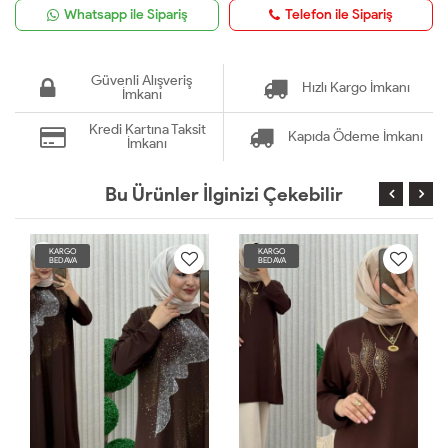
Whatsapp ile Sipariş
Telefon ile Sipariş
Güvenli Alışveriş
Hızlı Kargo İmkanı
İmkanı
Kredi Kartına Taksit
Kapıda Ödeme İmkanı
İmkanı
Bu Ürünler İlginizi Çekebilir
KARGO
KARGO
BEDAVA
BEDAVA