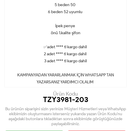
5 beden 50
6 beden 52 uyumlu
İpek penye
önü 1.kalite şifon
✅adet **** tl kargo dahil
2 adet **** tl kargo dahil
3 adet **** tl kargo dahil
KAMPANYADAN YARARLANMAK İÇİN WHATSAPP TAN
YAZARSANIZ YARDIMCI OLALIM
Ürün Kodu
TZY3981-203
Bu ürünün siparişini sizin yerinize Müşteri Hizmetleri veya WhatsApp
ekibimizin oluşturmasını isterseniz yukarıda yazan Ürün Kodu'nu
aşağıdaki butonlara tıkladıktan sonra ekibimizle görüştüğünüzde
paylaşabilirsiniz.