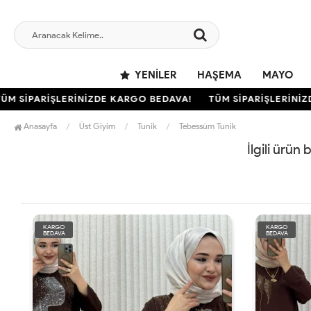
YENILER
HAŞEMA
MAYO
M SİPARİŞLERİNİZDE KARGO BEDAVA!
TÜM SİPARİŞLERİNİZD
Anasayfa
Üst Giyim
Tunik
Tebessüm Tunik
İlgili ürün
KARGO
KARGO
BEDAVA
BEDAVA