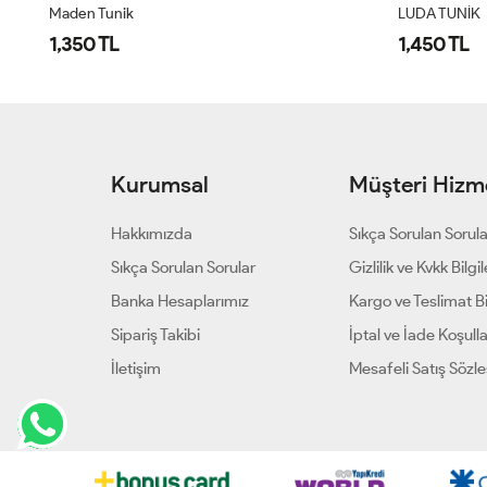
Maden Tunik
LUDA TUNİK
1,350 TL
1,450 TL
Kurumsal
Müşteri Hizme
Hakkımızda
Sıkça Sorulan Sorul
Sıkça Sorulan Sorular
Gizlilik ve Kvkk Bilgil
Banka Hesaplarımız
Kargo ve Teslimat Bil
Sipariş Takibi
İptal ve İade Koşulla
İletişim
Mesafeli Satış Sözl