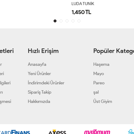
LUDA TUNİK
1,450 TL
tleri
Hızlı Erişim
Popüler Katego
ar
Anasayfa
Haşema
eri
Yeni Ürünler
Mayo
gileri
İndirimdeki Ürünler
Pareo
rı
Sipariş Takip
şal
eşmesi
Hakkımızda
Üst Giyim