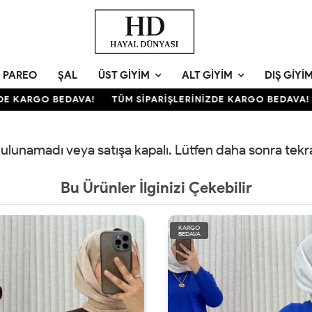
PAREO
ŞAL
ÜST GIYIM
ALT GIYIM
DIŞ GIYI
E KARGO BEDAVA!
TÜM SİPARİŞLERİNİZDE KARGO BEDAVA!
 bulunamadı veya satışa kapalı. Lütfen daha sonra tek
Bu Ürünler İlginizi Çekebilir
KARGO
BEDAVA