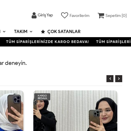
Giriş Yap
Favorilerim
Sepetim [
0
]
M
TAKIM
ÇOK SATANLAR
TÜM SİPARİŞLERİNİZDE KARGO BEDAVA!
TÜM SİPARİŞLERİN
rar deneyin.
KARGO
BEDAVA