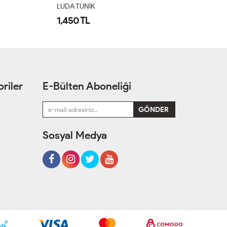
LUDA TUNİK
L
1,450 TL
1
riler
E-Bülten Aboneliği
Sosyal Medya