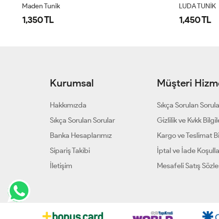
Maden Tunik
LUDA TUNİK
1,350 TL
1,450 TL
Kurumsal
Müşteri Hizme
Hakkımızda
Sıkça Sorulan Sorul
Sıkça Sorulan Sorular
Gizlilik ve Kvkk Bilgil
Banka Hesaplarımız
Kargo ve Teslimat Bil
Sipariş Takibi
İptal ve İade Koşulla
İletişim
Mesafeli Satış Sözl