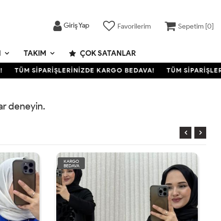
Giriş Yap
Favorilerim
Sepetim [
0
]
M
TAKIM
ÇOK SATANLAR
TÜM SİPARİŞLERİNİZDE KARGO BEDAVA!
TÜM SİPARİŞLERİ
rar deneyin.
KARGO
BEDAVA