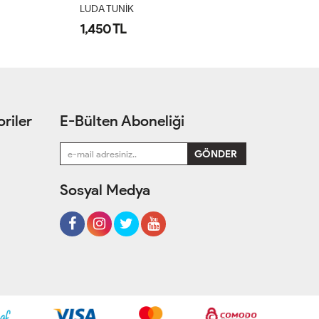
LUDA TUNİK
L
1,450 TL
1
riler
E-Bülten Aboneliği
Sosyal Medya