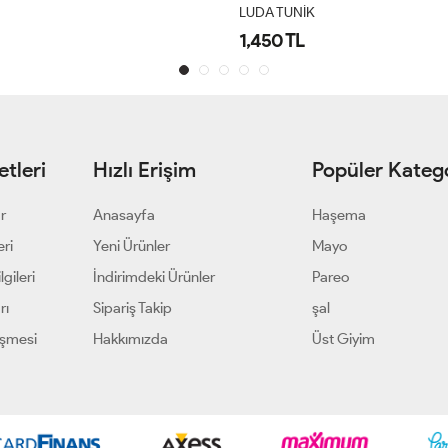
LUDA TUNİK
1,450 TL
tleri
Hızlı Erişim
Popüler Katego
ar
Anasayfa
Haşema
eri
Yeni Ürünler
Mayo
gileri
İndirimdeki Ürünler
Pareo
rı
Sipariş Takip
şal
eşmesi
Hakkımızda
Üst Giyim