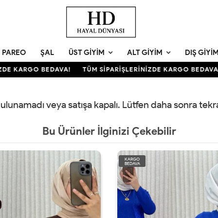
PAREO
ŞAL
ÜST GIYIM
ALT GIYIM
DIŞ GIYI
DE KARGO BEDAVA!
TÜM SİPARİŞLERİNİZDE KARGO BEDAVA!
 bulunamadı veya satışa kapalı. Lütfen daha sonra tek
Bu Ürünler İlginizi Çekebilir
KARGO
BEDAVA