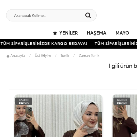
YENILER
HAŞEMA
MAYO
ÜM SİPARİŞLERİNİZDE KARGO BEDAVA!
TÜM SİPARİŞLERİNİZ
Anasayfa
Üst Giyim
Tunik
Zaman Tunik
İlgili ürün
KARGO
KARGO
BEDAVA
BEDAVA